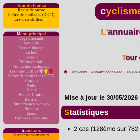
T
our de France
c
yclism
Revue de presse
Indice de confiance (ICCD)
Les vrais chiffres
L'annuaire du dopage par
M
enu principal
Page d'accueil
Actualité
Dossier dopage
En bref
Tou
Lexique
Bibliographie
Annuaires du dopage
Les vrais chiffres
🏠︎
›
Annuaires
›
Annuaire par course
›
Tour du
Indice de confiance (ICCD)
Portraits
Watts
Aveux
Pour et Contre
Mise à jour le
30/05/2026
Bêtisier
Stupéfiantes excuses
Humour
Statistiques
Liens
Foire aux questions
2 cas (128ème sur 782 
S
anctions
Suspensions en cours