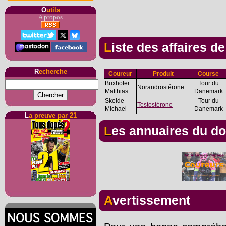
O
utils
A propos
Liste des affaires d
R
echerche
Coureur
Produit
Course
Buxhofer
Tour du
Norandrostérone
Matthias
Danemark
Skelde
Tour du
Testostérone
Michael
Danemark
L
a preuve par 21
Les annuaires du d
Avertissement