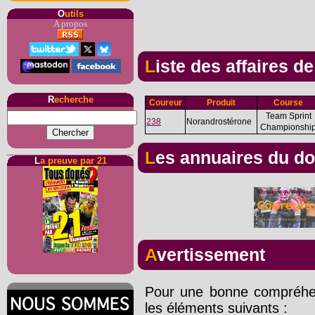
O
utils
A propos
Liste des affaires d
R
echerche
Coureur
Produit
Course
Team Sprint
238
Norandrostérone
Championshi
Les annuaires du d
L
a preuve par 21
Avertissement
Pour une bonne compréhens
les éléments suivants :