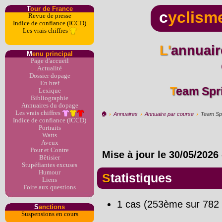
T
our de France
c
yclism
Revue de presse
Indice de confiance (ICCD)
Les vrais chiffres
L'annuaire du dopage par
M
enu principal
Page d'accueil
Actualité
Dossier dopage
En bref
Team Sp
Lexique
Bibliographie
Annuaires du dopage
Les vrais chiffres
🏠︎
›
Annuaires
›
Annuaire par course
›
Team Sp
Indice de confiance (ICCD)
Portraits
Watts
Aveux
Pour et Contre
Mise à jour le
30/05/2026
Bêtisier
Stupéfiantes excuses
Humour
Statistiques
Liens
Foire aux questions
1 cas (253ème sur 782 
S
anctions
Suspensions en cours