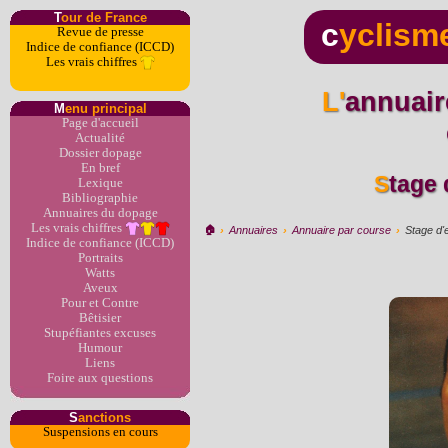
T
our de France
c
yclism
Revue de presse
Indice de confiance (ICCD)
Les vrais chiffres
L'annuaire du dopage par
M
enu principal
Page d'accueil
Actualité
Dossier dopage
En bref
Stage
Lexique
Bibliographie
Annuaires du dopage
Les vrais chiffres
🏠︎
›
Annuaires
›
Annuaire par course
›
Stage d'
Indice de confiance (ICCD)
Portraits
Watts
Aveux
Pour et Contre
Bêtisier
Stupéfiantes excuses
Humour
Liens
Foire aux questions
S
anctions
Suspensions en cours