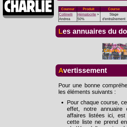
Coureur
Produit
Course
Collinelli
Hématocrite
>
Stage
Andrea
50%
d'entraînement
Les annuaires du d
Avertissement
Pour une bonne compréhens
les éléments suivants :
Pour chaque course, cet
effet, notre annuaire
affaires listées ici, e
cette liste ne prend e