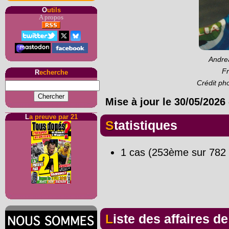
O
utils
A propos
Andrea
Fr
R
echerche
Crédit ph
Mise à jour le
30/05/2026
L
a preuve par 21
Statistiques
1 cas (253ème sur 782 
Liste des affaires d