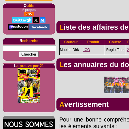
O
utils
A propos
Liste des affaires d
R
echerche
Coureur
Produit
Course
Mueller Dirk
hCG
Regio-Tour
2
Les annuaires du d
L
a preuve par 21
Avertissement
Pour une bonne compréhens
les éléments suivants :