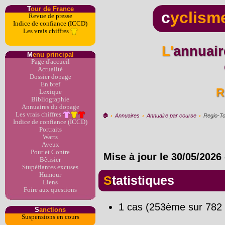
T
our de France
c
yclism
Revue de presse
Indice de confiance (ICCD)
Les vrais chiffres
L'annuaire du dopage par
M
enu principal
Page d'accueil
Actualité
Dossier dopage
En bref
Lexique
Bibliographie
Annuaires du dopage
Les vrais chiffres
🏠︎
›
Annuaires
›
Annuaire par course
›
Regio-T
Indice de confiance (ICCD)
Portraits
Watts
Aveux
Pour et Contre
Mise à jour le
30/05/2026
Bêtisier
Stupéfiantes excuses
Humour
Statistiques
Liens
Foire aux questions
1 cas (253ème sur 782 
S
anctions
Suspensions en cours