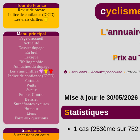
T
our de France
c
yclism
Revue de presse
Indice de confiance (ICCD)
Les vrais chiffres
L'annuaire du dopage par
M
enu principal
Page d'accueil
Actualité
Dossier dopage
En bref
Prix au
Lexique
Bibliographie
Annuaires du dopage
Les vrais chiffres
🏠︎
›
Annuaires
›
Annuaire par course
›
Prix au T
Indice de confiance (ICCD)
Portraits
Watts
Aveux
Pour et Contre
Mise à jour le
30/05/2026
Bêtisier
Stupéfiantes excuses
Humour
Statistiques
Liens
Foire aux questions
1 cas (253ème sur 782 
S
anctions
Suspensions en cours