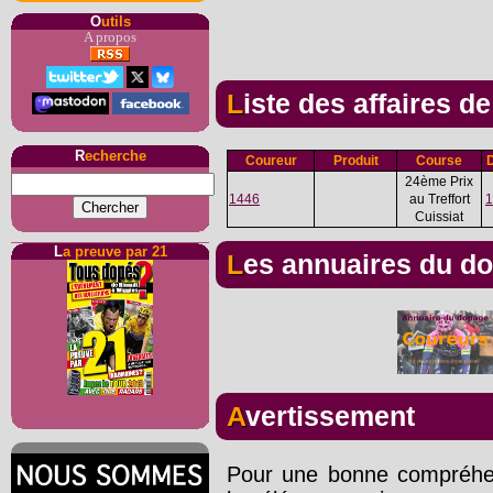
O
utils
A propos
Liste des affaires d
R
echerche
Coureur
Produit
Course
24ème Prix
1446
au Treffort
1
Cuissiat
L
a preuve par 21
Les annuaires du d
Avertissement
Pour une bonne compréhens