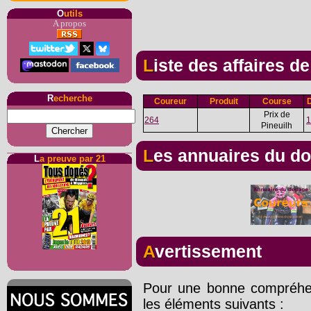
O
utils
A propos
Liste des affaires d
R
echerche
Coureur
Produit
Course
Prix de
264
1
Pineuilh
Les annuaires du d
L
a preuve par 21
Avertissement
Pour une bonne compréhens
les éléments suivants :