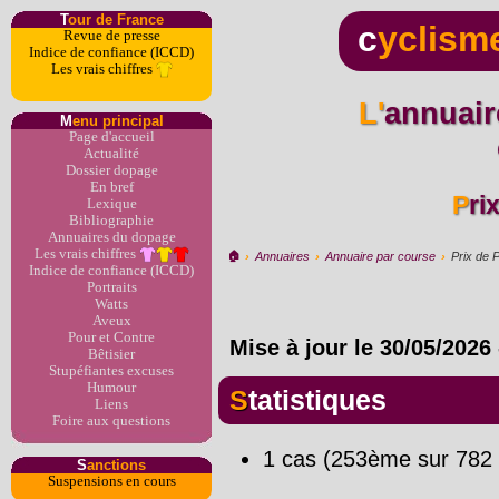
T
our de France
c
yclism
Revue de presse
Indice de confiance (ICCD)
Les vrais chiffres
L'annuaire du dopage par
M
enu principal
Page d'accueil
Actualité
Dossier dopage
En bref
Pr
Lexique
Bibliographie
Annuaires du dopage
Les vrais chiffres
🏠︎
›
Annuaires
›
Annuaire par course
›
Prix de P
Indice de confiance (ICCD)
Portraits
Watts
Aveux
Pour et Contre
Mise à jour le
30/05/2026
Bêtisier
Stupéfiantes excuses
Humour
Statistiques
Liens
Foire aux questions
1 cas (253ème sur 782 
S
anctions
Suspensions en cours