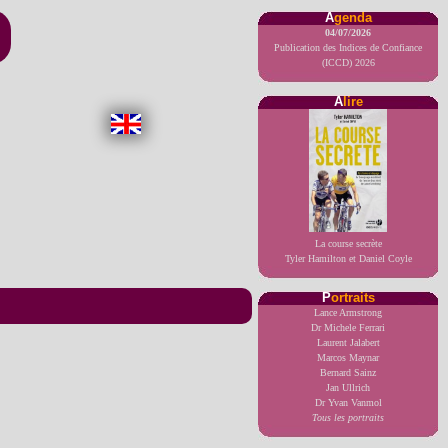
A
genda
04/07/2026
Publication des Indices de Confiance
(ICCD) 2026
A
lire
La course secrète
Tyler Hamilton et Daniel Coyle
P
ortraits
Lance Armstrong
Dr Michele Ferrari
Laurent Jalabert
Marcos Maynar
Bernard Sainz
Jan Ullrich
Dr Yvan Vanmol
Tous les portraits