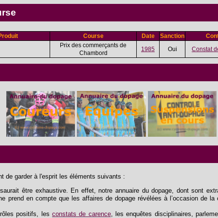
urse
Produit
Course
Date
Sanction
Cont
Prix des commerçants de
1985
Oui
Constat d
Chambord
 de garder à l'esprit les éléments suivants :
aurait être exhaustive. En effet, notre annuaire du dopage, dont sont extrai
e ne prend en compte que les affaires de dopage révélées à l’occasion de la 
trôles positifs, les
constats de carence
, les enquêtes disciplinaires, parlem