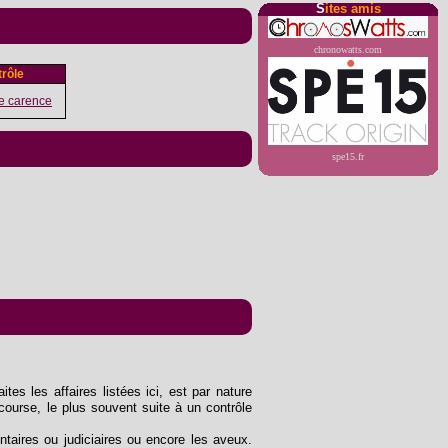
S
ites amis
chronowatts.com
rôle
e carence
spe15.fr
tes les affaires listées ici, est par nature
course, le plus souvent suite à un contrôle
entaires ou judiciaires ou encore les aveux.