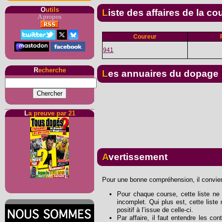
O
utils
Liste des affaires de la co
A propos
Coureur
941
R
echerche
Les annuaires du dopage
L
a preuve par 21
Avertissement
Pour une bonne compréhension, il convient
Pour chaque course, cette liste ne s
incomplet. Qui plus est, cette list
positif à l’issue de celle-ci.
Par affaire, il faut entendre les con