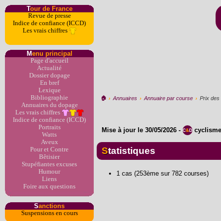
T
our de France
Revue de presse
Indice de confiance (ICCD)
Les vrais chiffres
M
enu principal
Page d'accueil
Actualité
Dossier dopage
En bref
Lexique
Bibliographie
🏠︎
›
Annuaires
›
Annuaire par course
›
Prix de
Annuaires du dopage
Les vrais chiffres
Indice de confiance (ICCD)
Portraits
Mise à jour le
30/05/2026
-
cyclism
Watts
Aveux
Statistiques
Pour et Contre
Bêtisier
Stupéfiantes excuses
Humour
1 cas (253ème sur 782 courses)
Liens
Foire aux questions
S
anctions
Suspensions en cours