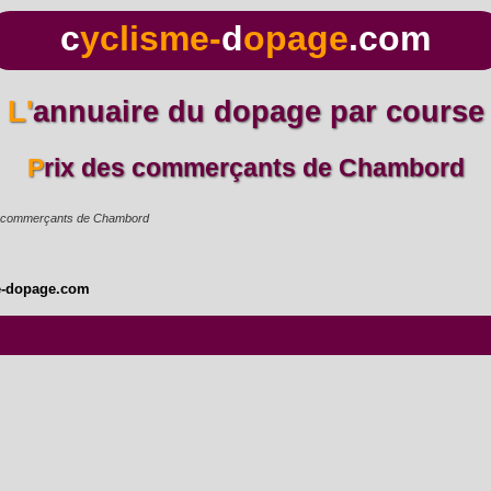
c
yclisme-
d
opage
.com
L'annuaire du dopage par course
Prix des commerçants de Chambord
s commerçants de Chambord
e-dopage.com