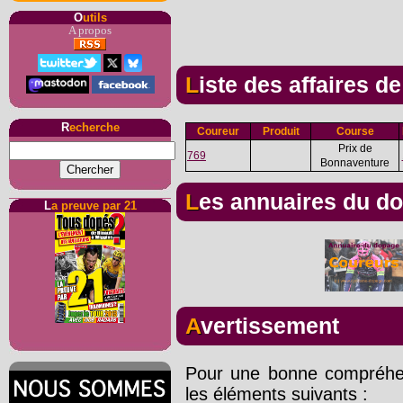
O
utils
A propos
Liste des affaires d
R
echerche
Coureur
Produit
Course
Prix de
769
Bonnaventure
Les annuaires du d
L
a preuve par 21
Avertissement
Pour une bonne compréhens
les éléments suivants :