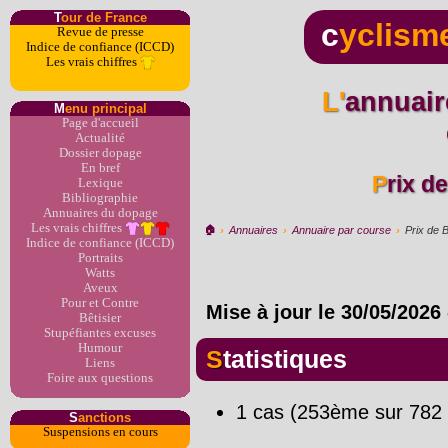
T
our de France
c
yclism
Revue de presse
Indice de confiance (ICCD)
Les vrais chiffres
L'annuaire du dopage par
M
enu principal
Page d'accueil
Actualité
Dossier dopage
En bref
Prix 
Lexique
Bibliographie
Annuaires du dopage
Les vrais chiffres
🏠︎
›
Annuaires
›
Annuaire par course
›
Prix de 
Indice de confiance (ICCD)
Portraits
Watts
Aveux
Pour et Contre
Mise à jour le
30/05/2026
Bêtisier
Stupéfiantes excuses
Humour
Statistiques
Liens
Foire aux questions
1 cas (253ème sur 782 
S
anctions
Suspensions en cours