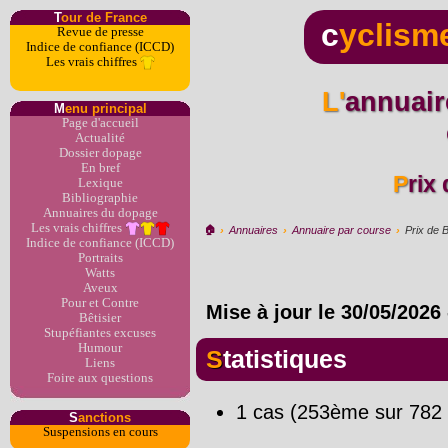
T
our de France
c
yclism
Revue de presse
Indice de confiance (ICCD)
Les vrais chiffres
L'annuaire du dopage par
M
enu principal
Page d'accueil
Actualité
Dossier dopage
En bref
Prix
Lexique
Bibliographie
Annuaires du dopage
Les vrais chiffres
🏠︎
›
Annuaires
›
Annuaire par course
›
Prix de B
Indice de confiance (ICCD)
Portraits
Watts
Aveux
Pour et Contre
Mise à jour le
30/05/2026
Bêtisier
Stupéfiantes excuses
Humour
Statistiques
Liens
Foire aux questions
1 cas (253ème sur 782 
S
anctions
Suspensions en cours