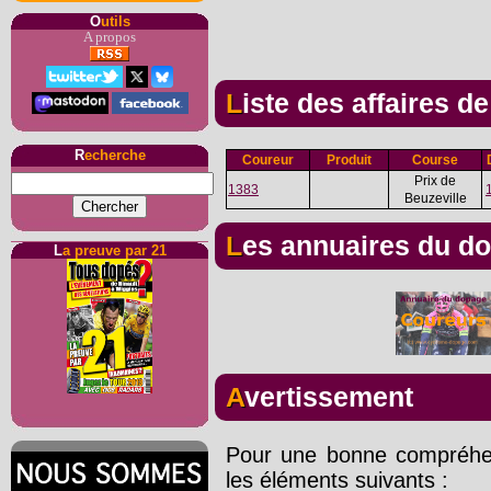
O
utils
A propos
Liste des affaires d
R
echerche
Coureur
Produit
Course
Prix de
1383
Beuzeville
Les annuaires du d
L
a preuve par 21
Avertissement
Pour une bonne compréhens
les éléments suivants :