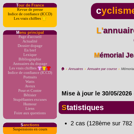
T
our de France
c
yclism
Revue de presse
Indice de confiance (ICCD)
Les vrais chiffres
L'annuaire du dopage par
M
enu principal
Page d'accueil
Actualité
Dossier dopage
En bref
Mémorial J
Lexique
Bibliographie
Annuaires du dopage
Les vrais chiffres
🏠︎
›
Annuaires
›
Annuaire par course
›
Mémorial
Indice de confiance (ICCD)
Portraits
Watts
Aveux
Pour et Contre
Mise à jour le
30/05/2026
Bêtisier
Stupéfiantes excuses
Humour
Statistiques
Liens
Foire aux questions
2 cas (128ème sur 782 
S
anctions
Suspensions en cours