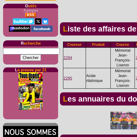
O
utils
A propos
Liste des affaires d
R
echerche
Coureur
Produit
Course
Mémorial
Jean-
2294
François-
Liseron
L
a preuve par 21
Mémorial
Acide
Jean-
2295
ritalinique
François-
Liseron
Les annuaires du d