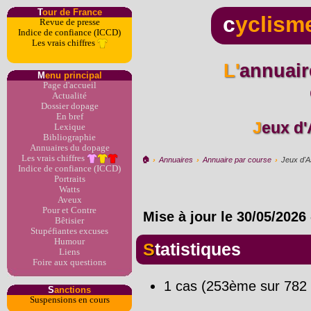
T
our de France
c
yclism
Revue de presse
Indice de confiance (ICCD)
Les vrais chiffres
L'annuaire du dopage par
M
enu principal
Page d'accueil
Actualité
Dossier dopage
En bref
Jeux d
Lexique
Bibliographie
Annuaires du dopage
Les vrais chiffres
🏠︎
›
Annuaires
›
Annuaire par course
›
Jeux d'A
Indice de confiance (ICCD)
Portraits
Watts
Aveux
Pour et Contre
Mise à jour le
30/05/2026
Bêtisier
Stupéfiantes excuses
Humour
Statistiques
Liens
Foire aux questions
1 cas (253ème sur 782 
S
anctions
Suspensions en cours