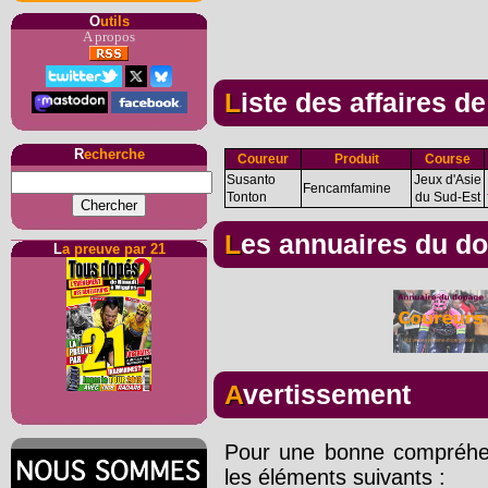
O
utils
A propos
Liste des affaires d
R
echerche
Coureur
Produit
Course
Susanto
Jeux d'Asie
Fencamfamine
Tonton
du Sud-Est
Les annuaires du d
L
a preuve par 21
Avertissement
Pour une bonne compréhens
les éléments suivants :