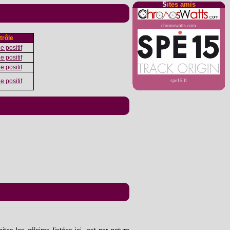
S
ites amis
chronowatts.com
trôle
e positif
e positif
e positif
e positif
spe15.fr