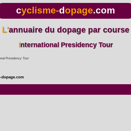
c
yclisme-
d
opage
.com
L'annuaire du dopage par course
International Presidency Tour
ional Presidency Tour
e-dopage.com