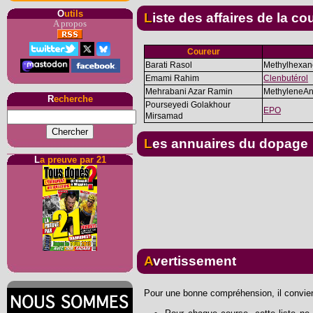
O
utils
Liste des affaires de la co
A propos
Coureur
Barati Rasol
Methylhexa
Emami Rahim
Clenbutérol
Mehrabani Azar Ramin
MethyleneAn
R
echerche
Pourseyedi Golakhour
EPO
Mirsamad
Les annuaires du dopage
L
a preuve par 21
Avertissement
Pour une bonne compréhension, il convient