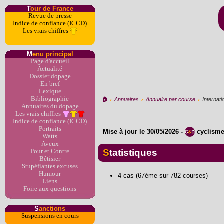
T
our de France
Revue de presse
Indice de confiance (ICCD)
Les vrais chiffres
M
enu principal
Page d'accueil
Actualité
Dossier dopage
En bref
Lexique
Bibliographie
🏠︎
›
Annuaires
›
Annuaire par course
›
Internat
Annuaires du dopage
Les vrais chiffres
Indice de confiance (ICCD)
Portraits
Mise à jour le
30/05/2026
-
cyclism
Watts
Aveux
Statistiques
Pour et Contre
Bêtisier
Stupéfiantes excuses
Humour
4 cas (67ème sur 782 courses)
Liens
Foire aux questions
S
anctions
Suspensions en cours