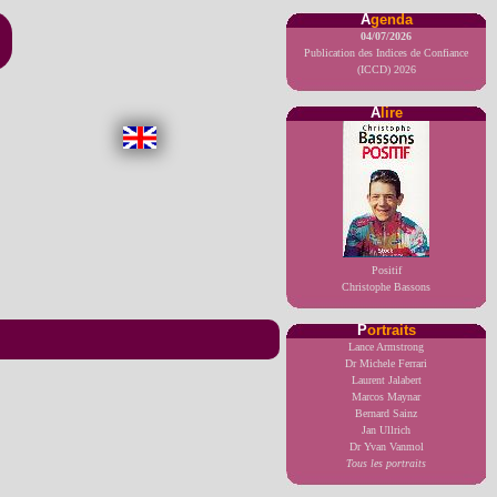
A
genda
04/07/2026
Publication des Indices de Confiance
(ICCD) 2026
A
lire
Positif
Christophe Bassons
P
ortraits
Lance Armstrong
Dr Michele Ferrari
Laurent Jalabert
Marcos Maynar
Bernard Sainz
Jan Ullrich
Dr Yvan Vanmol
Tous les portraits