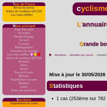
T
our de France
c
yclism
Revue de presse
Indice de confiance (ICCD)
Les vrais chiffres
L'annuaire du dopage par
M
enu principal
Page d'accueil
Actualité
Dossier dopage
En bref
Grande bo
Lexique
Bibliographie
Annuaires du dopage
Les vrais chiffres
🏠︎
›
Annuaires
›
Annuaire par course
›
Grande b
Indice de confiance (ICCD)
Portraits
Watts
Aveux
Pour et Contre
Mise à jour le
30/05/2026
Bêtisier
Stupéfiantes excuses
Humour
Statistiques
Liens
Foire aux questions
1 cas (253ème sur 782 
S
anctions
Suspensions en cours