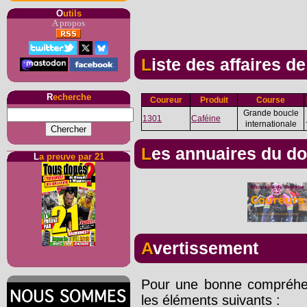
O
utils
A propos
Liste des affaires d
R
echerche
Coureur
Produit
Course
Grande boucle
1301
Caféine
internationale
Les annuaires du d
L
a preuve par 21
Avertissement
Pour une bonne compréhens
les éléments suivants :