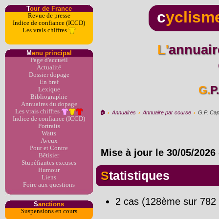
T
our de France
c
yclism
Revue de presse
Indice de confiance (ICCD)
Les vrais chiffres
L'annuaire du dopage par
M
enu principal
Page d'accueil
Actualité
Dossier dopage
En bref
G
Lexique
Bibliographie
Annuaires du dopage
Les vrais chiffres
🏠︎
›
Annuaires
›
Annuaire par course
›
G.P. Ca
Indice de confiance (ICCD)
Portraits
Watts
Aveux
Pour et Contre
Mise à jour le
30/05/2026
Bêtisier
Stupéfiantes excuses
Humour
Statistiques
Liens
Foire aux questions
2 cas (128ème sur 782 
S
anctions
Suspensions en cours