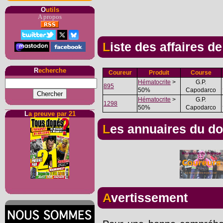
O
utils
A propos
Liste des affaires d
R
echerche
Coureur
Produit
Course
Hématocrite
>
G.P.
895
50%
Capodarco
Hématocrite
>
G.P.
1298
50%
Capodarco
L
a preuve par 21
Les annuaires du d
Avertissement