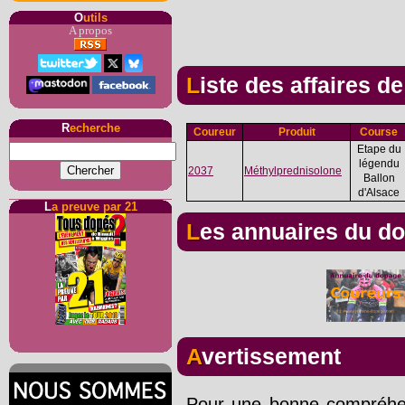
O
utils
A propos
Liste des affaires d
R
echerche
Coureur
Produit
Course
Etape du
légendu
2037
Méthylprednisolone
Ballon
d'Alsace
L
a preuve par 21
Les annuaires du d
Avertissement
Pour une bonne compréhens