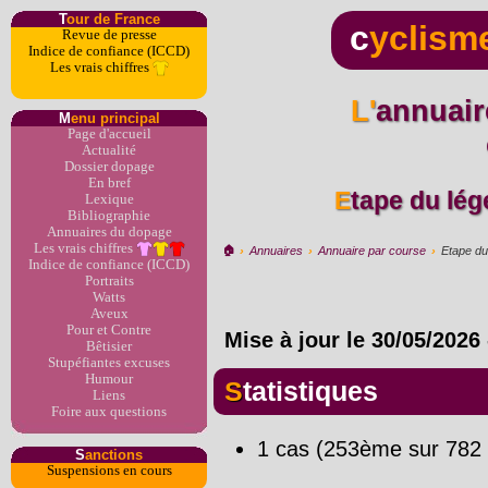
T
our de France
c
yclism
Revue de presse
Indice de confiance (ICCD)
Les vrais chiffres
L'annuaire du dopage par
M
enu principal
Page d'accueil
Actualité
Dossier dopage
En bref
Etape du lé
Lexique
Bibliographie
Annuaires du dopage
Les vrais chiffres
🏠︎
›
Annuaires
›
Annuaire par course
›
Etape du
Indice de confiance (ICCD)
Portraits
Watts
Aveux
Pour et Contre
Mise à jour le
30/05/2026
Bêtisier
Stupéfiantes excuses
Humour
Statistiques
Liens
Foire aux questions
1 cas (253ème sur 782 
S
anctions
Suspensions en cours