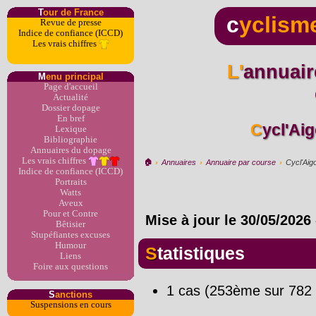
T
our de France
c
yclism
Revue de presse
Indice de confiance (ICCD)
Les vrais chiffres
L'annuaire du dopage par
M
enu principal
Page d'accueil
Actualité
Dossier dopage
En bref
Cycl'Ai
Lexique
Bibliographie
Annuaires du dopage
Les vrais chiffres
🏠︎
›
Annuaires
›
Annuaire par course
›
Cycl'Aig
Indice de confiance (ICCD)
Portraits
Watts
Aveux
Pour et Contre
Mise à jour le
30/05/2026
Bêtisier
Stupéfiantes excuses
Humour
Statistiques
Liens
Foire aux questions
1 cas (253ème sur 782 
S
anctions
Suspensions en cours