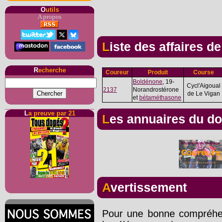
O
utils
A propos
Liste des affaires d
R
echerche
Coureur
Produit
Course
Boldénone
, 19-
Cycl'Aigoual
2137
Norandrostérone
de Le Vigan
et
bétaméthasone
L
a preuve par 21
Les annuaires du d
Avertissement
Pour une bonne compréhens