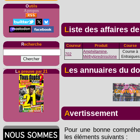
O
utils
A propos
Liste des affaires d
R
echerche
Coureur
Produit
Course
Amphétamine
,
Course à
702
Méthylprednisolone
Entraigues
Les annuaires du d
L
a preuve par 21
Avertissement
Pour une bonne compréhens
les éléments suivants :