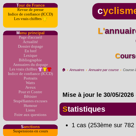
T
our de France
c
yclism
Revue de presse
Indice de confiance (ICCD)
Les vrais chiffres
L'annuaire du dopage par
M
enu principal
Page d'accueil
Actualité
Dossier dopage
En bref
Cour
Lexique
Bibliographie
Annuaires du dopage
Les vrais chiffres
🏠︎
›
Annuaires
›
Annuaire par course
›
Course à
Indice de confiance (ICCD)
Portraits
Watts
Aveux
Pour et Contre
Mise à jour le
30/05/2026
Bêtisier
Stupéfiantes excuses
Humour
Statistiques
Liens
Foire aux questions
1 cas (253ème sur 782 
S
anctions
Suspensions en cours