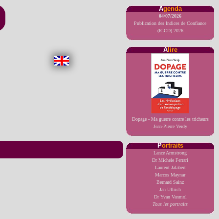
A
genda
04/07/2026
Publication des Indices de Confiance
(ICCD) 2026
A
lire
Dopage - Ma guerre contre les tricheurs
Jean-Pierre Verdy
P
ortraits
Lance Armstrong
Dr Michele Ferrari
Laurent Jalabert
Marcos Maynar
Bernard Sainz
Jan Ullrich
Dr Yvan Vanmol
Tous les portraits