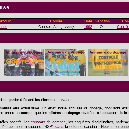
urse
Produit
Course
Date
Sanction
Cont
rine
Course d'Abergavveny
1992
Oui
Contrôle
 de garder à l'esprit les éléments suivants :
aurait être exhaustive. En effet, notre annuaire du dopage, dont sont extrai
e ne prend en compte que les affaires de dopage révélées à l’occasion de la 
trôles positifs, les
constats de carence
, les enquêtes disciplinaires, parlem
 l'issue, nous indiquons "NSP" dans la colonne sanction. Nous mentionnon