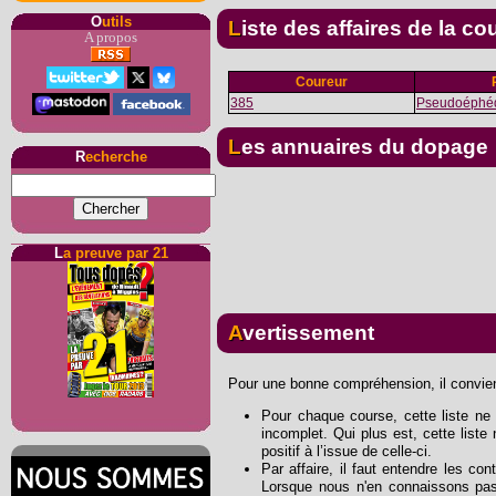
O
utils
Liste des affaires de la co
A propos
Coureur
385
Pseudoéphéd
Les annuaires du dopage
R
echerche
L
a preuve par 21
Avertissement
Pour une bonne compréhension, il convient
Pour chaque course, cette liste ne s
incomplet. Qui plus est, cette list
positif à l’issue de celle-ci.
Par affaire, il faut entendre les con
Lorsque nous n'en connaissons pas