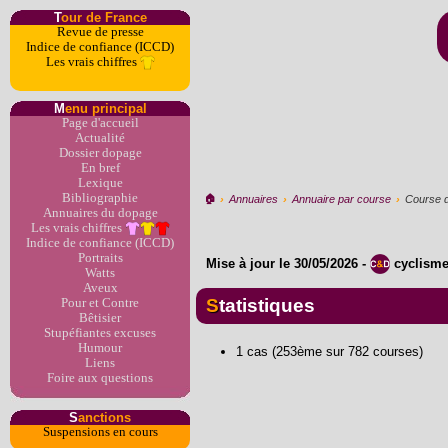
T
our de France
Revue de presse
Indice de confiance (ICCD)
Les vrais chiffres
M
enu principal
Page d'accueil
Actualité
Dossier dopage
En bref
Lexique
Bibliographie
🏠︎
›
Annuaires
›
Annuaire par course
›
Course 
Annuaires du dopage
Les vrais chiffres
Indice de confiance (ICCD)
Portraits
Mise à jour le
30/05/2026
-
cyclism
Watts
Aveux
Statistiques
Pour et Contre
Bêtisier
Stupéfiantes excuses
Humour
1 cas (253ème sur 782 courses)
Liens
Foire aux questions
S
anctions
Suspensions en cours