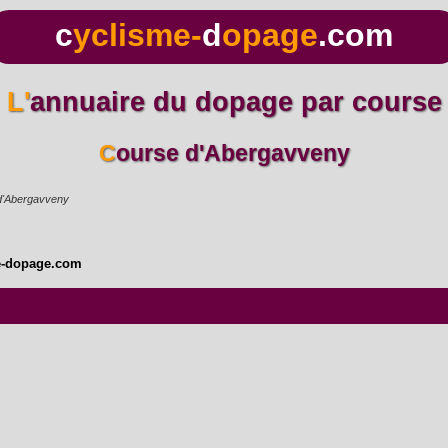
c
yclisme-
d
opage
.com
L'annuaire du dopage par course
Course d'Abergavveny
d'Abergavveny
e-dopage.com