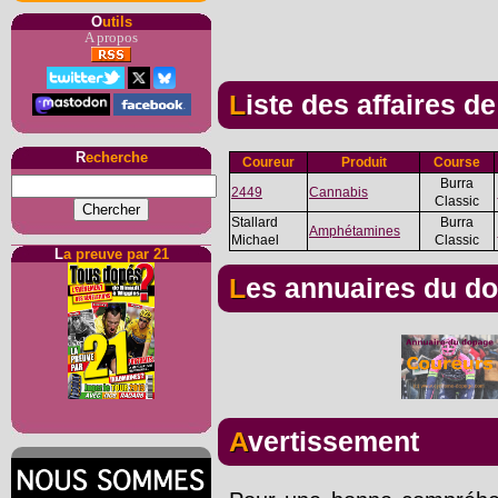
O
utils
A propos
Liste des affaires d
R
echerche
Coureur
Produit
Course
Burra
2449
Cannabis
Classic
Stallard
Burra
Amphétamines
Michael
Classic
L
a preuve par 21
Les annuaires du d
Avertissement