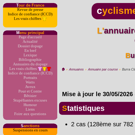
T
our de France
c
yclism
Revue de presse
Indice de confiance (ICCD)
Les vrais chiffres
L'annuaire du dopage par
M
enu principal
Page d'accueil
Actualité
Dossier dopage
En bref
B
Lexique
Bibliographie
Annuaires du dopage
Les vrais chiffres
🏠︎
›
Annuaires
›
Annuaire par course
›
Burra Cl
Indice de confiance (ICCD)
Portraits
Watts
Aveux
Pour et Contre
Mise à jour le
30/05/2026
Bêtisier
Stupéfiantes excuses
Humour
Statistiques
Liens
Foire aux questions
2 cas (128ème sur 782 
S
anctions
Suspensions en cours