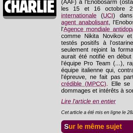
(AAF) à l'Enobosarm (osta
les 15 et 16 octobre 20
internationale
(
UCI
) dan
agent anabolisant
, l'Enob
l'
Agence mondiale antidop
comme Nikita Novikov et
testés positifs à l'ostari
seulement rejoint la form
aurait été notifié en déb
l'équipe Pro Team (...), 
équipe italienne qui, cont
l'épreuve, ne fait pas pa
crédible (MPCC)
. Elle se
dommages et intérêts à son
Lire l'article en entier
Cet article a été mis en ligne le 2
Sur le même sujet