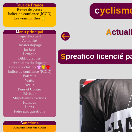
T
our de France
c
yclism
Revue de presse
Indice de confiance (ICCD)
Les vrais chiffres
Actua
M
enu principal
Page d'accueil
Actualité
Dossier dopage
En bref
Lexique
Spreafico licencié 
Bibliographie
Annuaires du dopage
Les vrais chiffres
Indice de confiance (ICCD)
Portraits
Watts
Aveux
Pour et Contre
Bêtisier
Stupéfiantes excuses
Humour
Liens
Foire aux questions
S
anctions
Suspensions en cours