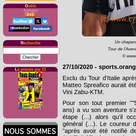
O
utils
A propos
Un chapero
R
echerche
Tour de l'Aven
© www.
27/10/2020
-
sports.orang
L
a preuve par 21
Exclu du Tour d'Italie aprè
Matteo Spreafico aurait été
Vini Zabu-KTM.
Pour son tout premier ""5
ans) a vu son aventure s'
étape (...) alors qu'il o
général (...). Le coureur
"après avoir été notifié 