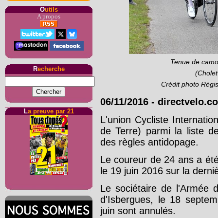
O
utils
A propos
Tenue de camo
R
echerche
(Cholet
Crédit photo Régi
06/11/2016
-
directvelo.c
L
a preuve par 21
L'union Cycliste Internat
de Terre) parmi la liste 
des règles antidopage.
Le coureur de 24 ans a été 
le 19 juin 2016 sur la dern
Le sociétaire de l'Armée 
d'Isbergues, le 18 septem
juin sont annulés.