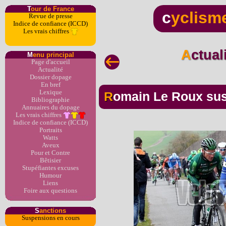
T
our de France
c
yclism
Revue de presse
Indice de confiance (ICCD)
Les vrais chiffres
Actua
M
enu principal
Page d'accueil
Actualité
Dossier dopage
En bref
Lexique
Romain Le Roux su
Bibliographie
Annuaires du dopage
Les vrais chiffres
Indice de confiance (ICCD)
Portraits
Watts
Aveux
Pour et Contre
Bêtisier
Stupéfiantes excuses
Humour
Liens
Foire aux questions
S
anctions
Suspensions en cours