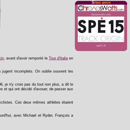
S
ites amis
chronowatts.com
spe15.fr
kin
, avant d'avoir remporté le
Tour d'Italie
en
s jugent incomplets. On oublie souvent les
6, je n'y crois pas du tout non plus, a dit le
es et qui ont décidé d'avouer, de passer aux
 cyclistes. Ces deux mêmes athlètes étaient
jourd'hui, avec Michael et Ryder, François a