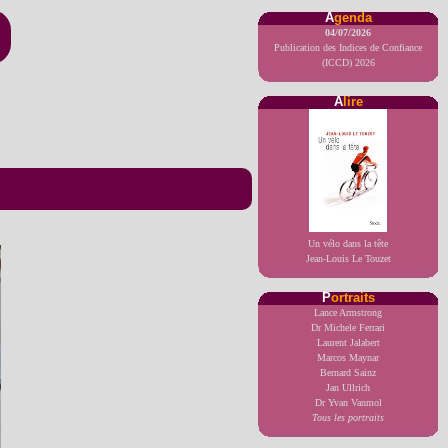
A
genda
04/07/2026
Publication des Indices de Confiance
(ICCD) 2026
A
lire
Un vélo dans la tête
Jean-Louis Le Touzet
P
ortraits
Lance Armstrong
Dr Michele Ferrari
Laurent Jalabert
Marcos Maynar
Bernard Sainz
Jan Ullrich
Dr Yvan Vanmol
Tous les portraits