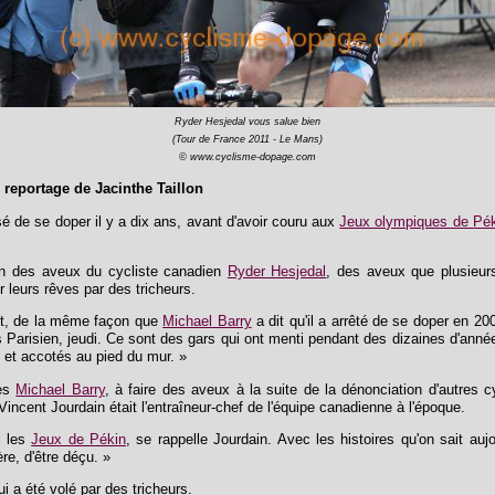
Ryder Hesjedal vous salue bien
(Tour de France 2011 - Le Mans)
© www.cyclisme-dopage.com
 reportage de Jacinthe Taillon
sé de se doper il y a dix ans, avant d'avoir couru aux
Jeux olympiques de Pé
in des aveux du cycliste canadien
Ryder Hesjedal
, des aveux que plusieur
 leurs rêves par des tricheurs.
out, de la même façon que
Michael Barry
a dit qu'il a arrêté de se doper en 200
 Parisien, jeudi. Ce sont des gars qui ont menti pendant des dizaines d'anné
et accotés au pied du mur. »
rès
Michael Barry
, à faire des aveux à la suite de la dénonciation d'autres
ncent Jourdain était l'entraîneur-chef de l'équipe canadienne à l'époque.
r les
Jeux de Pékin
, se rappelle Jourdain. Avec les histoires qu'on sait au
re, d'être déçu. »
i a été volé par des tricheurs.