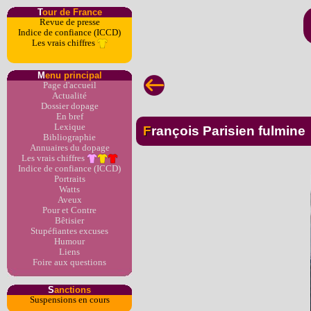
T
our de France
Revue de presse
Indice de confiance (ICCD)
Les vrais chiffres
M
enu principal
Page d'accueil
Actualité
Dossier dopage
En bref
Lexique
François Parisien fulmine
Bibliographie
Annuaires du dopage
Les vrais chiffres
Indice de confiance (ICCD)
Portraits
Watts
Aveux
Pour et Contre
Bêtisier
Stupéfiantes excuses
Humour
Liens
Foire aux questions
S
anctions
Suspensions en cours