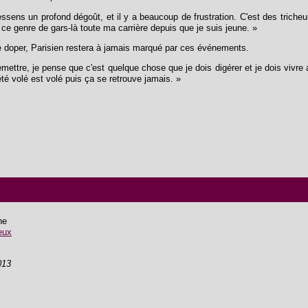
essens un profond dégoût, et il y a beaucoup de frustration. C'est des triche
r ce genre de gars-là toute ma carrière depuis que je suis jeune. »
e se doper, Parisien restera à jamais marqué par ces événements.
emettre, je pense que c'est quelque chose que je dois digérer et je dois vivre 
 été volé est volé puis ça se retrouve jamais. »
ne
eux
013