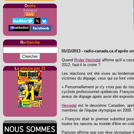
O
utils
A propos
R
echerche
01/11/2013
-
radio-canada.ca d'après un
Quand
Ryder Hesjedal
affirme qu'il a ces
2012, faut-il le croire ?
L
a preuve par 21
Les réactions ont été vives au lendema
victimes du dopage, ceux qui se font voler
« Personnellement je n'y crois pas du t
cycliste professionnel québécois François
aveux de dopage après avoir été exposés 
Hesjedal
est le deuxième Canadien, ap
membres de l'équipe olympique en 2008. Vi
« François était le premier substitut pou
toutes les raisons au monde d'être en colè
Parisien affirme que son rêve olympique lu