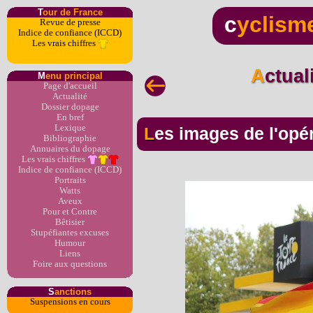
T
our de France
c
yclism
Revue de presse
Indice de confiance (ICCD)
Les vrais chiffres
Actua
M
enu principal
Page d'accueil
Actualité
Dossier dopage
En bref
Lexique
Les images de l'opé
Bibliographie
Annuaires du dopage
Les vrais chiffres
Indice de confiance (ICCD)
Portraits
Watts
Aveux
Pour et Contre
Bêtisier
Stupéfiantes excuses
Humour
Liens
Foire aux questions
S
anctions
Suspensions en cours