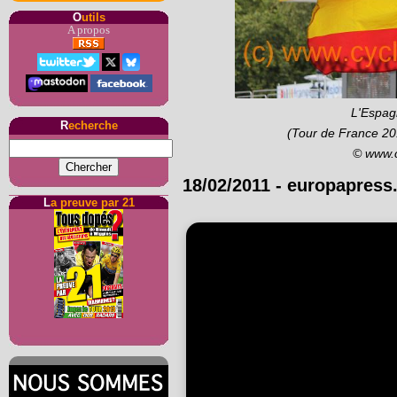
O
utils
A propos
L'Espag
R
echerche
(Tour de France 20
© www.
18/02/2011
-
europapress
L
a preuve par 21