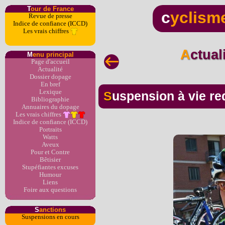
T
our de France
c
yclism
Revue de presse
Indice de confiance (ICCD)
Les vrais chiffres
Actua
M
enu principal
Page d'accueil
Actualité
Dossier dopage
En bref
Lexique
Suspension à vie r
Bibliographie
Annuaires du dopage
Les vrais chiffres
Indice de confiance (ICCD)
Portraits
Watts
Aveux
Pour et Contre
Bêtisier
Stupéfiantes excuses
Humour
Liens
Foire aux questions
S
anctions
Suspensions en cours