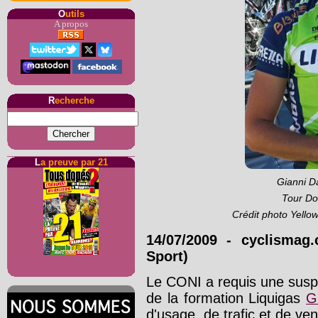
O
utils
A propos
R
echerche
L
a preuve par 21
Gianni Da
Tour Do
Crédit photo Yell
14/07/2009
-
cyclismag.
Sport)
Le CONI a requis une suspe
de la formation Liquigas
G
d'usage, de trafic et de vente