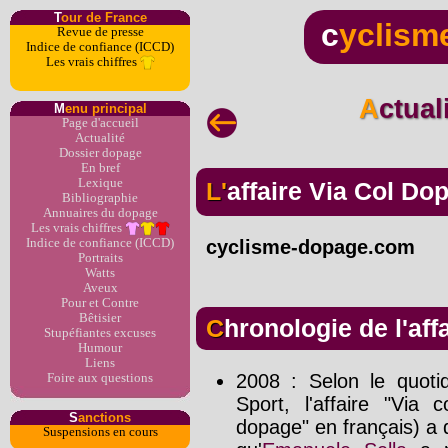
T
our de France
c
yclism
Revue de presse
Indice de confiance (ICCD)
Les vrais chiffres
Actua
M
enu principal
Page d'accueil
Actualité
Dossier dopage
En bref
Lexique
L'affaire Via Col D
Bibliographie
Annuaires du dopage
Les vrais chiffres
Indice de confiance (ICCD)
cyclisme-dopage.com
Portraits
Watts
Aveux
Pour et Contre
Bêtisier
Chronologie de l'af
Stupéfiantes excuses
Humour
Liens
2008 : Selon le quotid
Foire aux questions
Sport, l'affaire "Via
S
anctions
dopage" en français) a 
Suspensions en cours