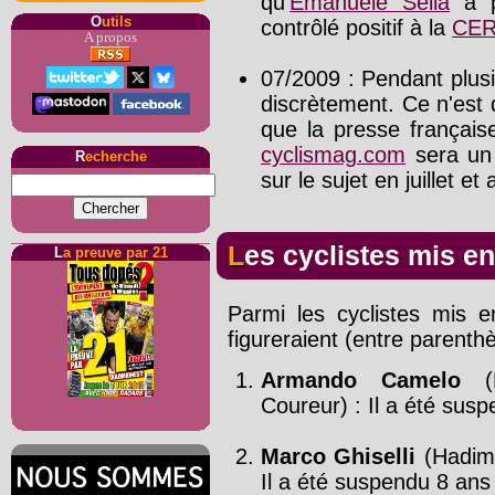
qu'
Emanuele Sella
a p
O
utils
contrôlé positif à la
CE
A propos
07/2009 : Pendant plusie
discrètement. Ce n'est q
que la presse français
cyclismag.com
sera un 
R
echerche
sur le sujet en juillet et 
Les cyclistes mis e
L
a preuve par 21
Parmi les cyclistes mis 
figureraient (entre parenthè
Armando Camelo
(H
Coureur) : Il a été sus
Marco Ghiselli
(Hadime
Il a été suspendu 8 ans