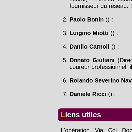
fournisseur du réseau. 
Paolo Bonin
() :
Luigino Miotti
() :
Danilo Carnoli
() :
Donato Giuliani
(Direc
coureur professionnel, i
Rolando Severino Navi
Daniele Ricci
() :
Liens utiles
L'opération Via Col Dop