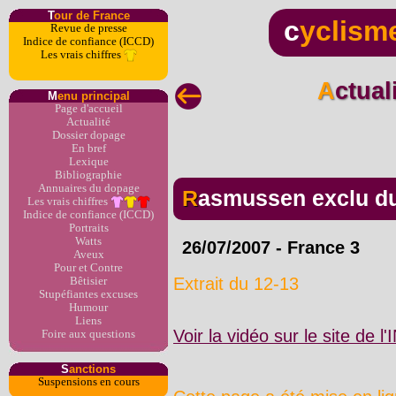
T
our de France
c
yclism
Revue de presse
Indice de confiance (ICCD)
Les vrais chiffres
Actua
M
enu principal
Page d'accueil
Actualité
Dossier dopage
En bref
Lexique
Bibliographie
Annuaires du dopage
Rasmussen exclu d
Les vrais chiffres
Indice de confiance (ICCD)
Portraits
Watts
26/07/2007 - France 3
Aveux
Pour et Contre
Extrait du 12-13
Bêtisier
Stupéfiantes excuses
Humour
Liens
Voir la vidéo sur le site de l'
Foire aux questions
S
anctions
Suspensions en cours