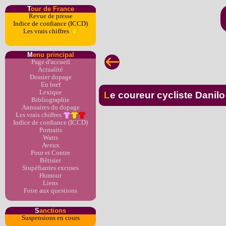
T
our de France
Revue de presse
Indice de confiance (ICCD)
Les vrais chiffres
M
enu principal
Page d'accueil
Actualité
Dossier dopage
En bref
Lexique
Le coureur cycliste Dani
Bibliographie
Annuaires du dopage
Les vrais chiffres
Indice de confiance (ICCD)
Portraits
Watts
Aveux
Pour et Contre
Bêtisier
Stupéfiantes excuses
Humour
Liens
Foire aux questions
S
anctions
Suspensions en cours