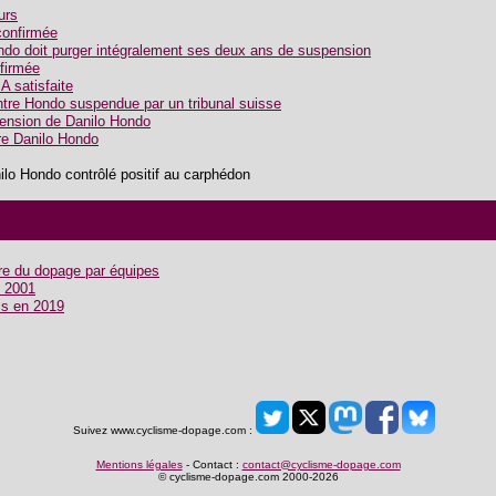
urs
confirmée
do doit purger intégralement ses deux ans de suspension
firmée
A satisfaite
tre Hondo suspendue par un tribunal suisse
pension de Danilo Hondo
ire Danilo Hondo
ilo Hondo contrôlé positif au carphédon
ire du dopage par équipes
o 2001
ass en 2019
Suivez www.cyclisme-dopage.com :
Mentions légales
- Contact :
contact@cyclisme-dopage.com
© cyclisme-dopage.com 2000-2026