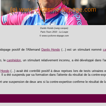
Danilo Hondo (sang casque)
Paris-Tours 2010 - La Loupe
© www.cyclisme-dopage.com
tidopage positif de l'Allemand
Danilo Hondo
(...) est un stimulant nommé
c
b, le
carphédon
, un stimulant relativement inconnu, a été développé dans l'a
,
Hondo
(...) avait été contrôlé positif à deux reprises lors de tests urinaire
Il a été suspendu par sa formation dans l'attente du résultat de la contre-exp
urt une suspension de deux ans si la contre-expertise confirme le résultat de la