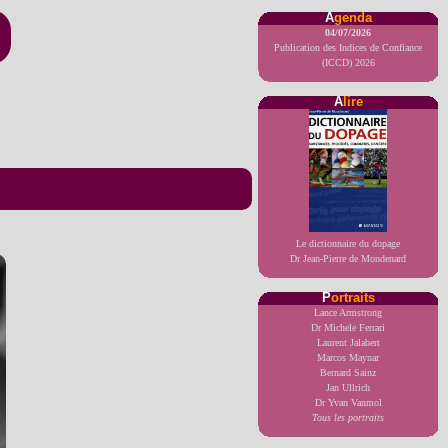
A
genda
04/07/2026
Publication des Indices de Confiance
(ICCD) 2026
A
lire
Le dictionnaire du dopage
Dr Jean-Pierre de Mondenard
P
ortraits
Lance Armstrong
Dr Michele Ferrari
Laurent Jalabert
Marcos Maynar
Bernard Sainz
Jan Ullrich
Dr Yvan Vanmol
Tous les portraits