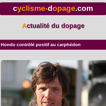
c
yclisme-
d
opage
.com
Actualité du dopage
lo Hondo contrôlé positif au carphédon