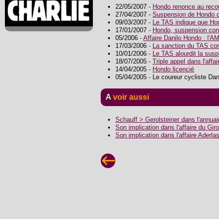
22/05/2007 -
Hondo renonce au reco
27/04/2007 -
Suspension de Hondo 
09/03/2007 -
Le TAS indique que Hon
17/01/2007 -
Hondo, suspension con
05/2006 -
Affaire Danilo Hondo : l'AM
17/03/2006 -
La sanction du TAS con
10/01/2006 -
Le TAS alourdit la sus
18/07/2005 -
Triple appel dans l'affa
14/04/2005 -
Hondo licencié
05/04/2005 - Le coureur cycliste Dan
A voir aussi
Schauff > Gerolsteiner dans l'annua
Son implication dans l'affaire du Gir
Son implication dans l'affaire Aderl