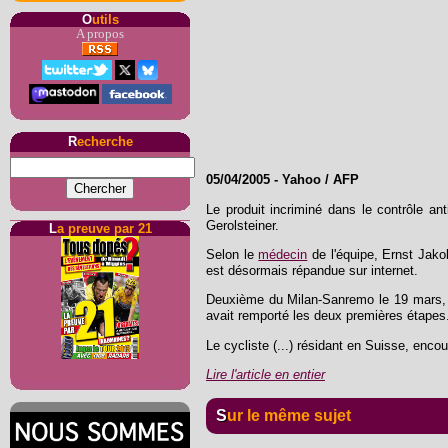
O
utils
A propos
R
echerche
05/04/2005
-
Yahoo / AFP
Le produit incriminé dans le contrôle an
Gerolsteiner.
L
a preuve par 21
Selon le
médecin
de l'équipe, Ernst Jako
est désormais répandue sur internet.
Deuxième du Milan-Sanremo le 19 mars
avait remporté les deux premières étapes. 
Le cycliste (...) résidant en Suisse, enco
Lire l'article en entier
Sur le même sujet