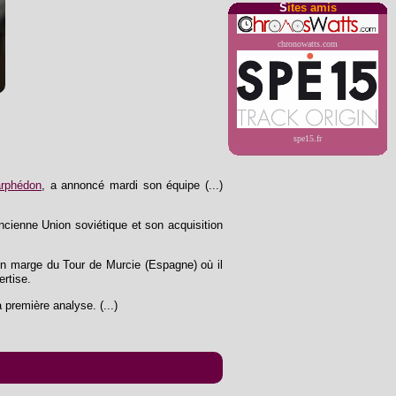
S
ites amis
chronowatts.com
spe15.fr
arphédon
, a annoncé mardi son équipe (...)
ncienne Union soviétique et son acquisition
s en marge du Tour de Murcie (Espagne) où il
ertise.
 première analyse. (...)