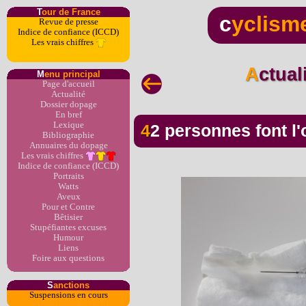
T
our de France
c
yclism
Revue de presse
Indice de confiance (ICCD)
Les vrais chiffres
Actua
M
enu principal
Page d'accueil
Actualité
Dossier dopage
En bref
Lexique
42 personnes font l
Bibliographie
Annuaires du dopage
Les vrais chiffres
Indice de confiance (ICCD)
Portraits
Watts
Aveux
Pour et Contre
Bêtisier
Stupéfiantes excuses
Humour
Liens
Foire aux questions
S
anctions
Suspensions en cours