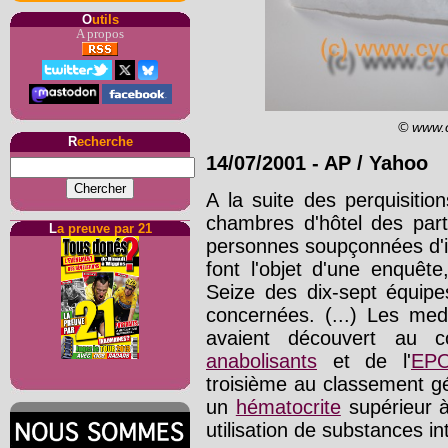
O
utils
A propos
© www.
R
echerche
14/07/2001
-
AP / Yahoo
A la suite des perquisiti
chambres d'hôtel des parti
L
a preuve par 21
personnes soupçonnées d'inf
font l'objet d'une enquê
Seize des dix-sept équipe
concernées. (...) Les medi
avaient découvert au 
anabolisants
et de l'
EP
troisième au classement gé
un
hématocrite
supérieur à
utilisation de substances in