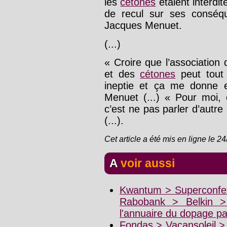
les
cétones
étaient interdi
de recul sur ses conséqu
Jacques Menuet.
(...)
« Croire que l’association
et des
cétones
peut tout 
ineptie et ça me donne e
Menuet (...) « Pour moi, 
c’est ne pas parler d’aut
(...).
Cet article a été mis en ligne le 2
A voir aussi
Kwantum > Superconfex
Rabobank > Belkin 
l'annuaire du dopage p
Fondas > Vacansoleil >