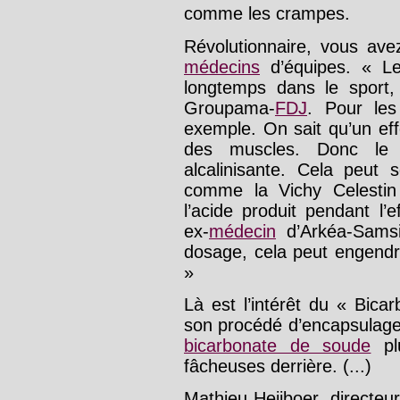
comme les crampes.
Révolutionnaire, vous ave
médecins
d’équipes. « 
longtemps dans le sport, 
Groupama-
FDJ
. Pour les
exemple. On sait qu’un eff
des muscles. Donc le b
alcalinisante. Cela peut
comme la Vichy Celest
l’acide produit pendant l’
ex-
médecin
d’Arkéa-Samsi
dosage, cela peut engend
»
Là est l’intérêt du « Bic
son procédé d’encapsulage
bicarbonate de soude
plu
fâcheuses derrière. (...)
Mathieu Heijboer, directe