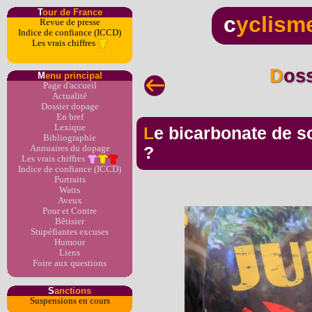
T
our de France
c
yclism
Revue de presse
Indice de confiance (ICCD)
Les vrais chiffres
Dos
M
enu principal
Page d'accueil
Actualité
Dossier dopage
En bref
Lexique
Le bicarbonate de soude, le carburant magique
Bibliographie
Annuaires du dopage
?
Les vrais chiffres
Indice de confiance (ICCD)
Portraits
Watts
Aveux
Pour et Contre
Bêtisier
Stupéfiantes excuses
Humour
Liens
Foire aux questions
S
anctions
Suspensions en cours