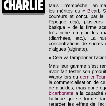
Mais il n’empêche : en ma
les mérites du «
Bic
arb 
coureurs et conçu par la 
l’époque déjà, plusieurs
basique » de la firme scand
très riche en glucides ma
(diarrhées, etc.). La ra
concentrations de sucres 
d’algues (alginate).
« Cela va tamponner l’acide
Mais leur gamme s’est ren
avoir fait tester son produ
Wanty lors du
dernier Tou
la commercialisation de c
de glucides, mais donc é
bicarbonate
a la capacité d
lactique qui se forme dan
retarder les effets de l’ac