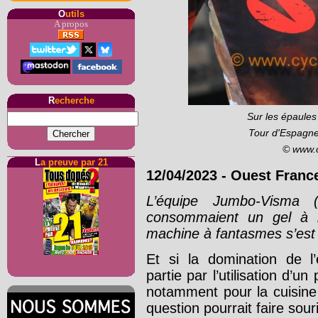
O
utils
A propos
R
echerche
Sur les épaule
Tour d'Espagne
© www.
L
a preuve par 21
12/04/2023
-
Ouest Franc
L’équipe Jumbo-Visma 
consommaient un gel à
machine à fantasmes s’est
Et si la domination de l
partie par l’utilisation d’u
notamment pour la cuisin
question pourrait faire sour